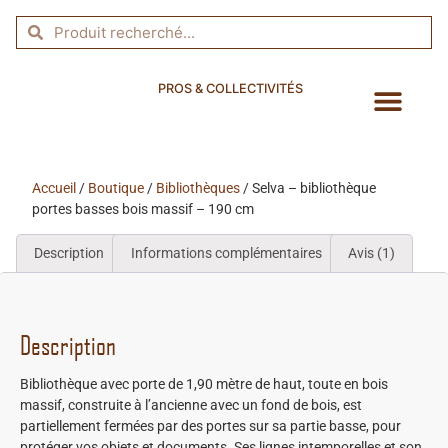
PROS & COLLECTIVITÉS
Compagnie du 
Forêts des P
Fabrication locale
Conseils pr
Accueil
/
Boutique
/
Bibliothèques
/ Selva – bibliothèque
portes basses bois massif – 190 cm
Description
Informations complémentaires
Avis (1)
Description
Bibliothèque avec porte de 1,90 mètre de haut, toute en bois
massif, construite à l’ancienne avec un fond de bois, est
partiellement fermées par des portes sur sa partie basse, pour
protéger vos objets et documents. Ses lignes intemporelles et son